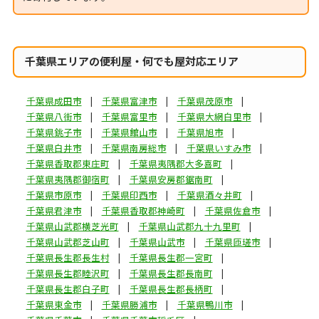
千葉県エリアの便利屋・何でも屋対応エリア
千葉県成田市
千葉県富津市
千葉県茂原市
千葉県八街市
千葉県富里市
千葉県大網白里市
千葉県銚子市
千葉県館山市
千葉県旭市
千葉県白井市
千葉県南房総市
千葉県いすみ市
千葉県香取郡東庄町
千葉県夷隅郡大多喜町
千葉県夷隅郡御宿町
千葉県安房郡鋸南町
千葉県市原市
千葉県印西市
千葉県酒々井町
千葉県君津市
千葉県香取郡神崎町
千葉県佐倉市
千葉県山武郡横芝光町
千葉県山武郡九十九里町
千葉県山武郡芝山町
千葉県山武市
千葉県匝瑳市
千葉県長生郡長生村
千葉県長生郡一宮町
千葉県長生郡睦沢町
千葉県長生郡長南町
千葉県長生郡白子町
千葉県長生郡長柄町
千葉県東金市
千葉県勝浦市
千葉県鴨川市