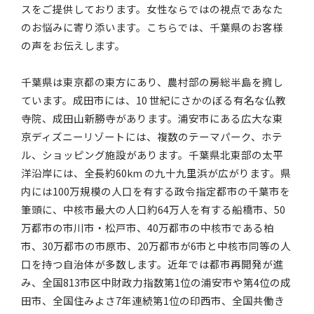
スをご提供しております。女性ならではの視点であなた
のお悩みに寄り添います。こちらでは、千葉県のお客様
の声をお伝えします。
千葉県は東京都の東方にあり、農村部の房総半島を擁し
ています。成田市には、10 世紀にさかのぼる有名な仏教
寺院、成田山新勝寺があります。浦安市にある広大な東
京ディズニーリゾートには、複数のテーマパーク、ホテ
ル、ショッピング施設があります。千葉県北東部の太平
洋沿岸には、全長約60km の九十九里浜が広がります。県
内には100万規模の人口を有する政令指定都市の千葉市を
筆頭に、中核市最大の人口約64万人を有する船橋市、50
万都市の市川市・松戸市、40万都市の中核市である柏
市、30万都市の市原市、20万都市が6市と中核市同等の人
口を持つ自治体が多数します。近年では都市再開発が進
み、全国813市区中財政力指数第1位の浦安市や第4位の成
田市、全国住みよさ7年連続第1位の印西市、全国共働き