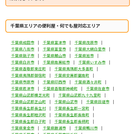
千葉県エリアの便利屋・何でも屋対応エリア
千葉県成田市
千葉県富津市
千葉県茂原市
千葉県八街市
千葉県富里市
千葉県大網白里市
千葉県銚子市
千葉県館山市
千葉県旭市
千葉県白井市
千葉県南房総市
千葉県いすみ市
千葉県香取郡東庄町
千葉県夷隅郡大多喜町
千葉県夷隅郡御宿町
千葉県安房郡鋸南町
千葉県市原市
千葉県印西市
千葉県酒々井町
千葉県君津市
千葉県香取郡神崎町
千葉県佐倉市
千葉県山武郡横芝光町
千葉県山武郡九十九里町
千葉県山武郡芝山町
千葉県山武市
千葉県匝瑳市
千葉県長生郡長生村
千葉県長生郡一宮町
千葉県長生郡睦沢町
千葉県長生郡長南町
千葉県長生郡白子町
千葉県長生郡長柄町
千葉県東金市
千葉県勝浦市
千葉県鴨川市