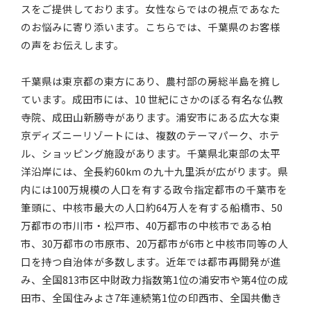
スをご提供しております。女性ならではの視点であなた
のお悩みに寄り添います。こちらでは、千葉県のお客様
の声をお伝えします。
千葉県は東京都の東方にあり、農村部の房総半島を擁し
ています。成田市には、10 世紀にさかのぼる有名な仏教
寺院、成田山新勝寺があります。浦安市にある広大な東
京ディズニーリゾートには、複数のテーマパーク、ホテ
ル、ショッピング施設があります。千葉県北東部の太平
洋沿岸には、全長約60km の九十九里浜が広がります。県
内には100万規模の人口を有する政令指定都市の千葉市を
筆頭に、中核市最大の人口約64万人を有する船橋市、50
万都市の市川市・松戸市、40万都市の中核市である柏
市、30万都市の市原市、20万都市が6市と中核市同等の人
口を持つ自治体が多数します。近年では都市再開発が進
み、全国813市区中財政力指数第1位の浦安市や第4位の成
田市、全国住みよさ7年連続第1位の印西市、全国共働き