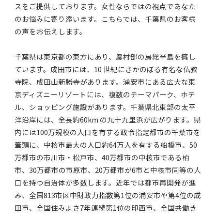
スをご提供しております。女性ならではの視点であなた
のお悩みに寄り添います。こちらでは、千葉県のお客様
の声をお伝えします。
千葉県は東京都の東方にあり、農村部の房総半島を擁し
ています。成田市には、10 世紀にさかのぼる有名な仏教
寺院、成田山新勝寺があります。浦安市にある広大な東
京ディズニーリゾートには、複数のテーマパーク、ホテ
ル、ショッピング施設があります。千葉県北東部の太平
洋沿岸には、全長約60km の九十九里浜が広がります。県
内には100万規模の人口を有する政令指定都市の千葉市を
筆頭に、中核市最大の人口約64万人を有する船橋市、50
万都市の市川市・松戸市、40万都市の中核市である柏
市、30万都市の市原市、20万都市が6市と中核市同等の人
口を持つ自治体が多数します。近年では都市再開発が進
み、全国813市区中財政力指数第1位の浦安市や第4位の成
田市、全国住みよさ7年連続第1位の印西市、全国共働き