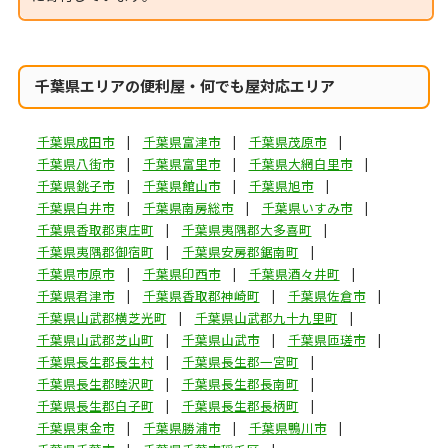
千葉県エリアの便利屋・何でも屋対応エリア
千葉県成田市
千葉県富津市
千葉県茂原市
千葉県八街市
千葉県富里市
千葉県大網白里市
千葉県銚子市
千葉県館山市
千葉県旭市
千葉県白井市
千葉県南房総市
千葉県いすみ市
千葉県香取郡東庄町
千葉県夷隅郡大多喜町
千葉県夷隅郡御宿町
千葉県安房郡鋸南町
千葉県市原市
千葉県印西市
千葉県酒々井町
千葉県君津市
千葉県香取郡神崎町
千葉県佐倉市
千葉県山武郡横芝光町
千葉県山武郡九十九里町
千葉県山武郡芝山町
千葉県山武市
千葉県匝瑳市
千葉県長生郡長生村
千葉県長生郡一宮町
千葉県長生郡睦沢町
千葉県長生郡長南町
千葉県長生郡白子町
千葉県長生郡長柄町
千葉県東金市
千葉県勝浦市
千葉県鴨川市