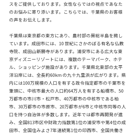
スをご提供しております。女性ならではの視点であなた
のお悩みに寄り添います。こちらでは、千葉県のお客様
の声をお伝えします。
千葉県は東京都の東方にあり、農村部の房総半島を擁し
ています。成田市には、10 世紀にさかのぼる有名な仏教
寺院、成田山新勝寺があります。浦安市にある広大な東
京ディズニーリゾートには、複数のテーマパーク、ホテ
ル、ショッピング施設があります。千葉県北東部の太平
洋沿岸には、全長約60km の九十九里浜が広がります。県
内には100万規模の人口を有する政令指定都市の千葉市を
筆頭に、中核市最大の人口約64万人を有する船橋市、50
万都市の市川市・松戸市、40万都市の中核市である柏
市、30万都市の市原市、20万都市が6市と中核市同等の人
口を持つ自治体が多数します。近年では都市再開発が進
み、全国813市区中財政力指数第1位の浦安市や第4位の成
田市、全国住みよさ7年連続第1位の印西市、全国共働き