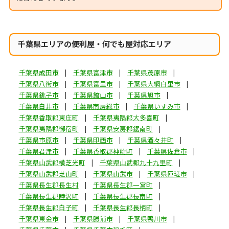
千葉県エリアの便利屋・何でも屋対応エリア
千葉県成田市
千葉県富津市
千葉県茂原市
千葉県八街市
千葉県富里市
千葉県大網白里市
千葉県銚子市
千葉県館山市
千葉県旭市
千葉県白井市
千葉県南房総市
千葉県いすみ市
千葉県香取郡東庄町
千葉県夷隅郡大多喜町
千葉県夷隅郡御宿町
千葉県安房郡鋸南町
千葉県市原市
千葉県印西市
千葉県酒々井町
千葉県君津市
千葉県香取郡神崎町
千葉県佐倉市
千葉県山武郡横芝光町
千葉県山武郡九十九里町
千葉県山武郡芝山町
千葉県山武市
千葉県匝瑳市
千葉県長生郡長生村
千葉県長生郡一宮町
千葉県長生郡睦沢町
千葉県長生郡長南町
千葉県長生郡白子町
千葉県長生郡長柄町
千葉県東金市
千葉県勝浦市
千葉県鴨川市