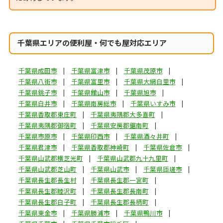
千葉県エリアの便利屋・何でも屋対応エリア
千葉県成田市
千葉県富津市
千葉県茂原市
千葉県八街市
千葉県富里市
千葉県大網白里市
千葉県銚子市
千葉県館山市
千葉県旭市
千葉県白井市
千葉県南房総市
千葉県いすみ市
千葉県香取郡東庄町
千葉県夷隅郡大多喜町
千葉県夷隅郡御宿町
千葉県安房郡鋸南町
千葉県市原市
千葉県印西市
千葉県酒々井町
千葉県君津市
千葉県香取郡神崎町
千葉県佐倉市
千葉県山武郡横芝光町
千葉県山武郡九十九里町
千葉県山武郡芝山町
千葉県山武市
千葉県匝瑳市
千葉県長生郡長生村
千葉県長生郡一宮町
千葉県長生郡睦沢町
千葉県長生郡長南町
千葉県長生郡白子町
千葉県長生郡長柄町
千葉県東金市
千葉県勝浦市
千葉県鴨川市