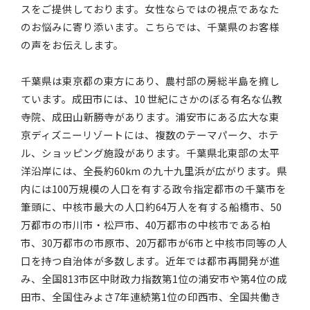
スをご提供しております。女性ならではの視点であなた
のお悩みに寄り添います。こちらでは、千葉県のお客様
の声をお伝えします。
千葉県は東京都の東方にあり、農村部の房総半島を擁し
ています。成田市には、10 世紀にさかのぼる有名な仏教
寺院、成田山新勝寺があります。浦安市にある広大な東
京ディズニーリゾートには、複数のテーマパーク、ホテ
ル、ショッピング施設があります。千葉県北東部の太平
洋沿岸には、全長約60km の九十九里浜が広がります。県
内には100万規模の人口を有する政令指定都市の千葉市を
筆頭に、中核市最大の人口約64万人を有する船橋市、50
万都市の市川市・松戸市、40万都市の中核市である柏
市、30万都市の市原市、20万都市が6市と中核市同等の人
口を持つ自治体が多数します。近年では都市再開発が進
み、全国813市区中財政力指数第1位の浦安市や第4位の成
田市、全国住みよさ7年連続第1位の印西市、全国共働き