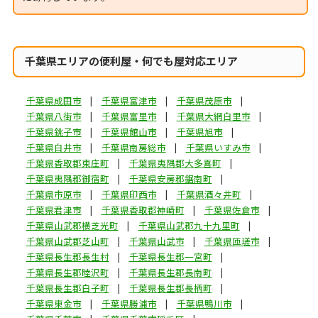
千葉県エリアの便利屋・何でも屋対応エリア
千葉県成田市
千葉県富津市
千葉県茂原市
千葉県八街市
千葉県富里市
千葉県大網白里市
千葉県銚子市
千葉県館山市
千葉県旭市
千葉県白井市
千葉県南房総市
千葉県いすみ市
千葉県香取郡東庄町
千葉県夷隅郡大多喜町
千葉県夷隅郡御宿町
千葉県安房郡鋸南町
千葉県市原市
千葉県印西市
千葉県酒々井町
千葉県君津市
千葉県香取郡神崎町
千葉県佐倉市
千葉県山武郡横芝光町
千葉県山武郡九十九里町
千葉県山武郡芝山町
千葉県山武市
千葉県匝瑳市
千葉県長生郡長生村
千葉県長生郡一宮町
千葉県長生郡睦沢町
千葉県長生郡長南町
千葉県長生郡白子町
千葉県長生郡長柄町
千葉県東金市
千葉県勝浦市
千葉県鴨川市