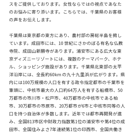
スをご提供しております。女性ならではの視点であなた
のお悩みに寄り添います。こちらでは、千葉県のお客様
の声をお伝えします。
千葉県は東京都の東方にあり、農村部の房総半島を擁し
ています。成田市には、10 世紀にさかのぼる有名な仏教
寺院、成田山新勝寺があります。浦安市にある広大な東
京ディズニーリゾートには、複数のテーマパーク、ホテ
ル、ショッピング施設があります。千葉県北東部の太平
洋沿岸には、全長約60km の九十九里浜が広がります。県
内には100万規模の人口を有する政令指定都市の千葉市を
筆頭に、中核市最大の人口約64万人を有する船橋市、50
万都市の市川市・松戸市、40万都市の中核市である柏
市、30万都市の市原市、20万都市が6市と中核市同等の人
口を持つ自治体が多数します。近年では都市再開発が進
み、全国813市区中財政力指数第1位の浦安市や第4位の成
田市、全国住みよさ7年連続第1位の印西市、全国共働き