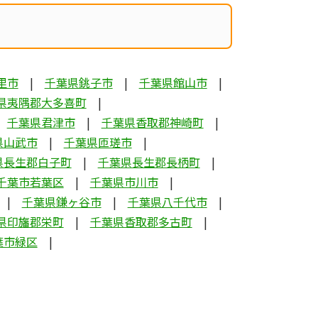
里市
千葉県銚子市
千葉県館山市
県夷隅郡大多喜町
千葉県君津市
千葉県香取郡神崎町
県山武市
千葉県匝瑳市
県長生郡白子町
千葉県長生郡長柄町
千葉市若葉区
千葉県市川市
千葉県鎌ヶ谷市
千葉県八千代市
県印旛郡栄町
千葉県香取郡多古町
葉市緑区