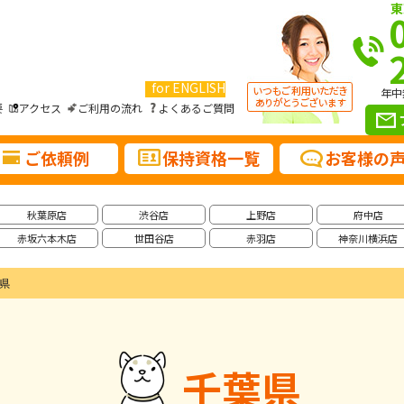
東
for ENGLISH
年中
要
アクセス
ご利用の流れ
よくあるご質問
ご依頼例
保持資格一覧
お客様の
秋葉原店
渋谷店
上野店
府中店
赤坂六本木店
世田谷店
赤羽店
神奈川横浜店
県
千葉県