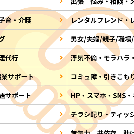
出張 悩み・相談・
子育・介護
レンタルフレンド・
グ
男女/夫婦/親子/職場
理代行
浮気不倫・モラハラ
起業サポート
コミュ障・引きこも
語サポート
HP・スマホ・SNS
チラシ配り・ティッ
Q
無気力 共依存 助