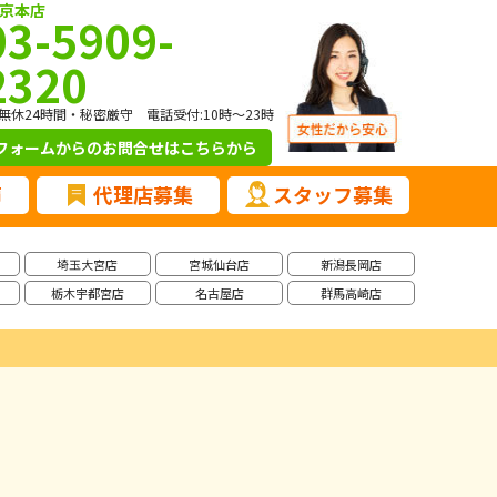
京本店
03-5909-
2320
無休24時間・秘密厳守 電話受付:10時～23時
フォームからのお問合せ
はこちらから
声
代理店募集
スタッフ募集
埼玉大宮店
宮城仙台店
新潟長岡店
栃木宇都宮店
名古屋店
群馬高崎店