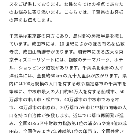
スをご提供しております。女性ならではの視点であなた
のお悩みに寄り添います。こちらでは、千葉県のお客様
の声をお伝えします。
千葉県は東京都の東方にあり、農村部の房総半島を擁し
ています。成田市には、10 世紀にさかのぼる有名な仏教
寺院、成田山新勝寺があります。浦安市にある広大な東
京ディズニーリゾートには、複数のテーマパーク、ホテ
ル、ショッピング施設があります。千葉県北東部の太平
洋沿岸には、全長約60km の九十九里浜が広がります。県
内には100万規模の人口を有する政令指定都市の千葉市を
筆頭に、中核市最大の人口約64万人を有する船橋市、50
万都市の市川市・松戸市、40万都市の中核市である柏
市、30万都市の市原市、20万都市が6市と中核市同等の人
口を持つ自治体が多数します。近年では都市再開発が進
み、全国813市区中財政力指数第1位の浦安市や第4位の成
田市、全国住みよさ7年連続第1位の印西市、全国共働き