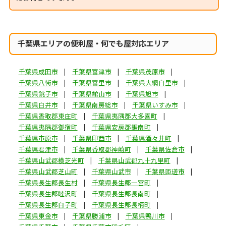
千葉県エリアの便利屋・何でも屋対応エリア
千葉県成田市
千葉県富津市
千葉県茂原市
千葉県八街市
千葉県富里市
千葉県大網白里市
千葉県銚子市
千葉県館山市
千葉県旭市
千葉県白井市
千葉県南房総市
千葉県いすみ市
千葉県香取郡東庄町
千葉県夷隅郡大多喜町
千葉県夷隅郡御宿町
千葉県安房郡鋸南町
千葉県市原市
千葉県印西市
千葉県酒々井町
千葉県君津市
千葉県香取郡神崎町
千葉県佐倉市
千葉県山武郡横芝光町
千葉県山武郡九十九里町
千葉県山武郡芝山町
千葉県山武市
千葉県匝瑳市
千葉県長生郡長生村
千葉県長生郡一宮町
千葉県長生郡睦沢町
千葉県長生郡長南町
千葉県長生郡白子町
千葉県長生郡長柄町
千葉県東金市
千葉県勝浦市
千葉県鴨川市