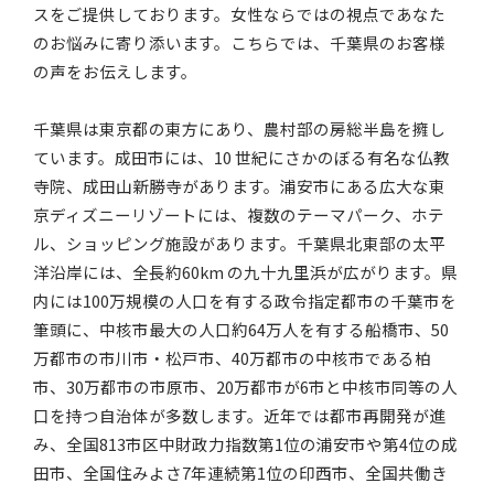
スをご提供しております。女性ならではの視点であなた
のお悩みに寄り添います。こちらでは、千葉県のお客様
の声をお伝えします。
千葉県は東京都の東方にあり、農村部の房総半島を擁し
ています。成田市には、10 世紀にさかのぼる有名な仏教
寺院、成田山新勝寺があります。浦安市にある広大な東
京ディズニーリゾートには、複数のテーマパーク、ホテ
ル、ショッピング施設があります。千葉県北東部の太平
洋沿岸には、全長約60km の九十九里浜が広がります。県
内には100万規模の人口を有する政令指定都市の千葉市を
筆頭に、中核市最大の人口約64万人を有する船橋市、50
万都市の市川市・松戸市、40万都市の中核市である柏
市、30万都市の市原市、20万都市が6市と中核市同等の人
口を持つ自治体が多数します。近年では都市再開発が進
み、全国813市区中財政力指数第1位の浦安市や第4位の成
田市、全国住みよさ7年連続第1位の印西市、全国共働き