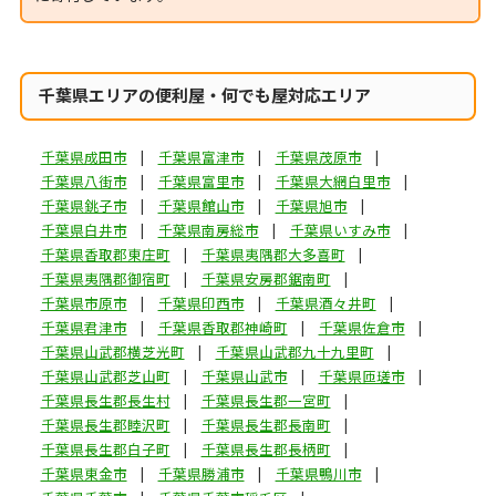
千葉県エリアの便利屋・何でも屋対応エリア
千葉県成田市
千葉県富津市
千葉県茂原市
千葉県八街市
千葉県富里市
千葉県大網白里市
千葉県銚子市
千葉県館山市
千葉県旭市
千葉県白井市
千葉県南房総市
千葉県いすみ市
千葉県香取郡東庄町
千葉県夷隅郡大多喜町
千葉県夷隅郡御宿町
千葉県安房郡鋸南町
千葉県市原市
千葉県印西市
千葉県酒々井町
千葉県君津市
千葉県香取郡神崎町
千葉県佐倉市
千葉県山武郡横芝光町
千葉県山武郡九十九里町
千葉県山武郡芝山町
千葉県山武市
千葉県匝瑳市
千葉県長生郡長生村
千葉県長生郡一宮町
千葉県長生郡睦沢町
千葉県長生郡長南町
千葉県長生郡白子町
千葉県長生郡長柄町
千葉県東金市
千葉県勝浦市
千葉県鴨川市