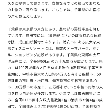
スをご提供しております。女性ならではの視点であなた
のお悩みに寄り添います。こちらでは、千葉県のお客様
の声をお伝えします。
千葉県は東京都の東方にあり、農村部の房総半島を擁し
ています。成田市には、10 世紀にさかのぼる有名な仏教
寺院、成田山新勝寺があります。浦安市にある広大な東
京ディズニーリゾートには、複数のテーマパーク、ホテ
ル、ショッピング施設があります。千葉県北東部の太平
洋沿岸には、全長約60km の九十九里浜が広がります。県
内には100万規模の人口を有する政令指定都市の千葉市を
筆頭に、中核市最大の人口約64万人を有する船橋市、50
万都市の市川市・松戸市、40万都市の中核市である柏
市、30万都市の市原市、20万都市が6市と中核市同等の人
口を持つ自治体が多数します。近年では都市再開発が進
み、全国813市区中財政力指数第1位の浦安市や第4位の成
田市、全国住みよさ7年連続第1位の印西市、全国共働き