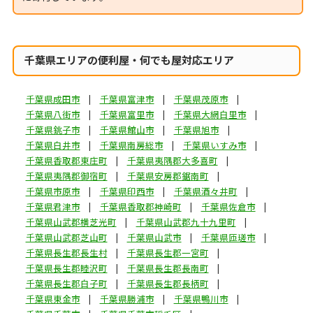
千葉県エリアの便利屋・何でも屋対応エリア
千葉県成田市
千葉県富津市
千葉県茂原市
千葉県八街市
千葉県富里市
千葉県大網白里市
千葉県銚子市
千葉県館山市
千葉県旭市
千葉県白井市
千葉県南房総市
千葉県いすみ市
千葉県香取郡東庄町
千葉県夷隅郡大多喜町
千葉県夷隅郡御宿町
千葉県安房郡鋸南町
千葉県市原市
千葉県印西市
千葉県酒々井町
千葉県君津市
千葉県香取郡神崎町
千葉県佐倉市
千葉県山武郡横芝光町
千葉県山武郡九十九里町
千葉県山武郡芝山町
千葉県山武市
千葉県匝瑳市
千葉県長生郡長生村
千葉県長生郡一宮町
千葉県長生郡睦沢町
千葉県長生郡長南町
千葉県長生郡白子町
千葉県長生郡長柄町
千葉県東金市
千葉県勝浦市
千葉県鴨川市