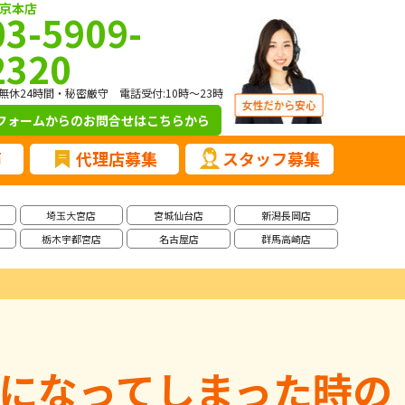
京本店
03-5909-
2320
無休24時間・秘密厳守 電話受付:10時～23時
フォームからのお問合せ
はこちらから
声
代理店募集
スタッフ募集
埼玉大宮店
宮城仙台店
新潟長岡店
栃木宇都宮店
名古屋店
群馬高崎店
になってしまった時の