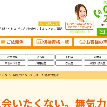
東
for ENGLISH
年中
要
アクセス
ご利用の流れ
よくあるご質問
ご依頼例
保持資格一覧
お客様の
秋葉原店
渋谷店
上野店
府中店
赤坂六本木店
世田谷店
赤羽店
神奈川横浜店
たくない。無気力になってしまった時の対処法
に会いたくない。無気力