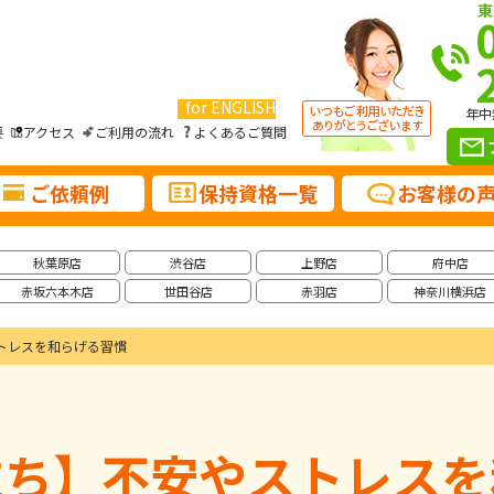
東
for ENGLISH
年中
要
アクセス
ご利用の流れ
よくあるご質問
ご依頼例
保持資格一覧
お客様の
秋葉原店
渋谷店
上野店
府中店
赤坂六本木店
世田谷店
赤羽店
神奈川横浜店
トレスを和らげる習慣
立ち】不安やストレスを