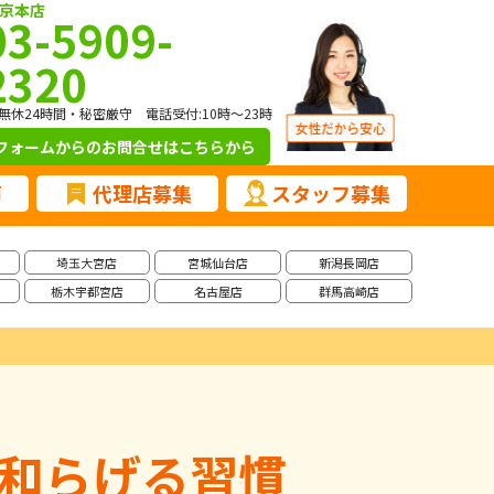
京本店
03-5909-
2320
無休24時間・秘密厳守 電話受付:10時～23時
フォームからのお問合せ
はこちらから
声
代理店募集
スタッフ募集
埼玉大宮店
宮城仙台店
新潟長岡店
栃木宇都宮店
名古屋店
群馬高崎店
和らげる習慣